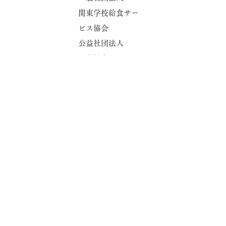
関東学校給食サー
ビス協会
公益社団法人
日本給食サービス
​加盟団体
協会
公益財団法人
東京都学校給食会
公益社団法人
集団給食協会
・会社概要
・よくある質問
・お問い合わせ