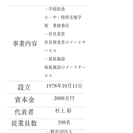
・学校給食
小・中・特別支援学
校 業務委託
・社員食堂
社員寮食堂のフードサ
​事業内容
ービス
​・
福祉施設
福祉施設のフードサー
ビス
1978年10月11日
設立
2000万円
​資本金
村上 彰
​代表者
398名
従業員数
​一般社団法人