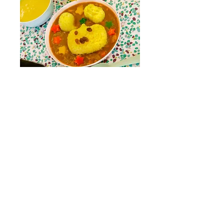
​残食率低減の取り組み​
児童生徒に食べることへの興味を
高め、残菜を減らす工夫として視
覚と嗅覚に訴える盛付けや、話題
性のあるメニューへの挑戦を常に
行なっております。